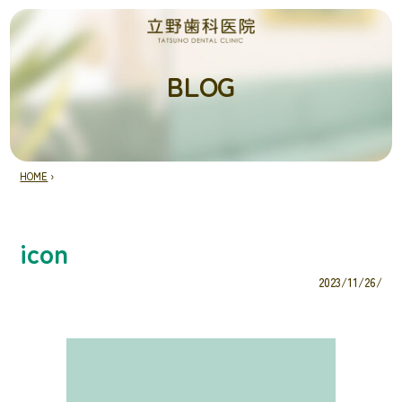
BLOG
HOME
›
icon
2023/11/26/