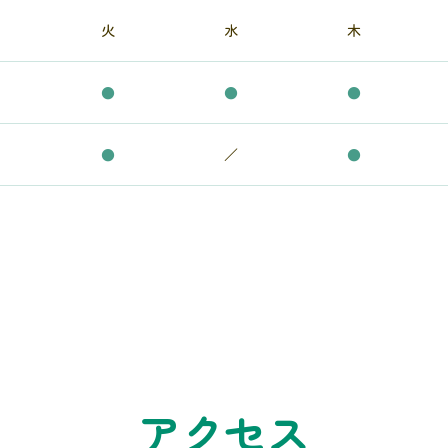
火
水
木
●
●
●
●
／
●
アクセス