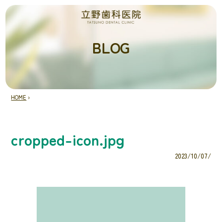
BLOG
HOME
›
cropped-icon.jpg
2023/10/07/