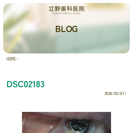
BLOG
HOME
›
DSC02183
2026/03/07/